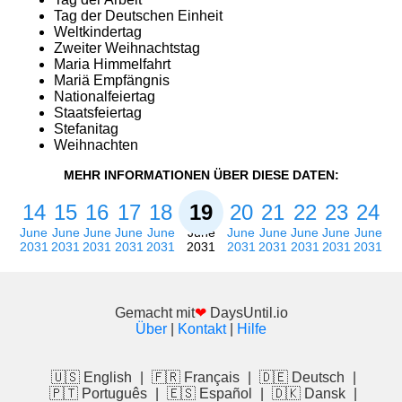
Tag der Deutschen Einheit
Weltkindertag
Zweiter Weihnachtstag
Maria Himmelfahrt
Mariä Empfängnis
Nationalfeiertag
Staatsfeiertag
Stefanitag
Weihnachten
MEHR INFORMATIONEN ÜBER DIESE DATEN:
14
15
16
17
18
19
20
21
22
23
24
June
June
June
June
June
June
June
June
June
June
June
2031
2031
2031
2031
2031
2031
2031
2031
2031
2031
2031
Gemacht mit
❤
DaysUntil.io
Über
|
Kontakt
|
Hilfe
🇺🇸 English
|
🇫🇷 Français
|
🇩🇪 Deutsch
|
🇵🇹 Português
|
🇪🇸 Español
|
🇩🇰 Dansk
|