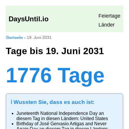
Feiertage
DaysUntil.io
Länder
Startseite
›
19. Juni 2031
Tage bis 19. Juni 2031
1776 Tage
ℹ️ Wussten Sie, dass es auch ist:
Juneteenth National Independence Day
an
diesem Tag in diesen Ländern:
United States
Birthday of José Gervasio Artigas and Never
Again Day
an diesem Tag in diesen Ländern: