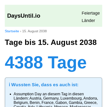
Feiertage
DaysUntil.io
Länder
Startseite
›
15. August 2038
Tage bis 15. August 2038
4388 Tage
ℹ️ Wussten Sie, dass es auch ist:
Assumption Day
an diesem Tag in diesen
Ländern:
Austria
,
Germany
,
Luxembourg
,
Andorra
,
Belgium
,
Benin
,
France
,
Gabon
,
Gambia
,
Greece
,
Croatia
,
Italy
,
Lithuania
,
Monaco
,
Madagascar
,