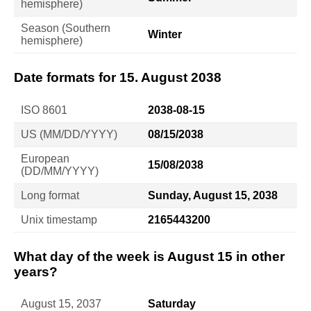
hemisphere)
Season (Southern
Winter
hemisphere)
Date formats for 15. August 2038
ISO 8601
2038-08-15
US (MM/DD/YYYY)
08/15/2038
European
15/08/2038
(DD/MM/YYYY)
Long format
Sunday, August 15, 2038
Unix timestamp
2165443200
What day of the week is August 15 in other
years?
August 15, 2037
Saturday