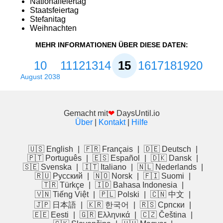
Nationalfeiertag
Staatsfeiertag
Stefanitag
Weihnachten
MEHR INFORMATIONEN ÜBER DIESE DATEN:
10
11
12
13
14
15
16
17
18
19
20
August 2038
Gemacht mit
❤
DaysUntil.io
Über
|
Kontakt
|
Hilfe
🇺🇸 English
|
🇫🇷 Français
|
🇩🇪 Deutsch
|
🇵🇹 Português
|
🇪🇸 Español
|
🇩🇰 Dansk
|
🇸🇪 Svenska
|
🇮🇹 Italiano
|
🇳🇱 Nederlands
|
🇷🇺 Русский
|
🇳🇴 Norsk
|
🇫🇮 Suomi
|
🇹🇷 Türkçe
|
🇮🇩 Bahasa Indonesia
|
🇻🇳 Tiếng Việt
|
🇵🇱 Polski
|
🇨🇳 中文
|
🇯🇵 日本語
|
🇰🇷 한국어
|
🇷🇸 Српски
|
🇪🇪 Eesti
|
🇬🇷 Ελληνικά
|
🇨🇿 Čeština
|