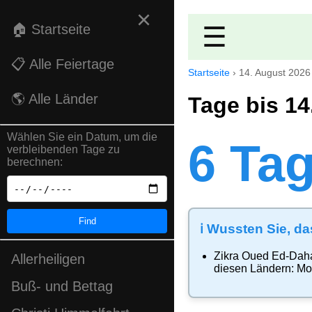
×
🏠 Startseite
☰
📋 Alle Feiertage
Startseite
›
14. August 2026
🌎 Alle Länder
Tage bis 14
Wählen Sie ein Datum, um die
6 Ta
verbleibenden Tage zu
berechnen:
Find
ℹ️ Wussten Sie, da
Zikra Oued Ed-Dah
Allerheiligen
diesen Ländern:
Mo
Buß- und Bettag