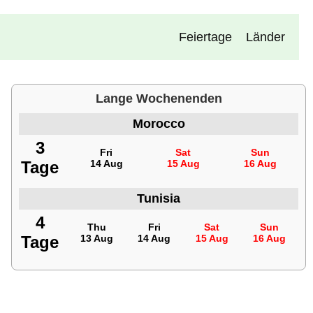
Feiertage
Länder
Lange Wochenenden
Morocco
3
Fri
Sat
Sun
Tage
14 Aug
15 Aug
16 Aug
Tunisia
4
Thu
Fri
Sat
Sun
Tage
13 Aug
14 Aug
15 Aug
16 Aug