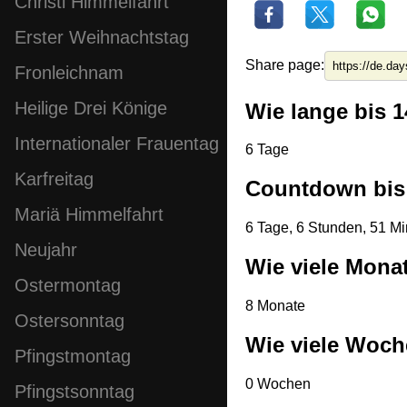
Christi Himmelfahrt
Erster Weihnachtstag
Share page:
Fronleichnam
Heilige Drei Könige
Wie lange bis 1
Internationaler Frauentag
6 Tage
Karfreitag
Countdown bis 
Mariä Himmelfahrt
6 Tage, 6 Stunden, 51 M
Neujahr
Wie viele Monat
Ostermontag
8 Monate
Ostersonntag
Wie viele Woch
Pfingstmontag
0 Wochen
Pfingstsonntag