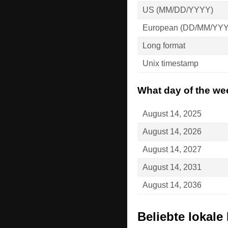
US (MM/DD/YYYY)
European (DD/MM/YY
Long format
Unix timestamp
What day of the wee
August 14, 2025
August 14, 2026
August 14, 2027
August 14, 2031
August 14, 2036
Beliebte lokale