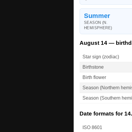
Summer
SEASON (N.
HEMISPHERE)
August 14 — birthd
Star sign (zodiac)
Birthstone
Birth flower
Season (Northern hemi
Season (Southern hemi
Date formats for 14
ISO 8601