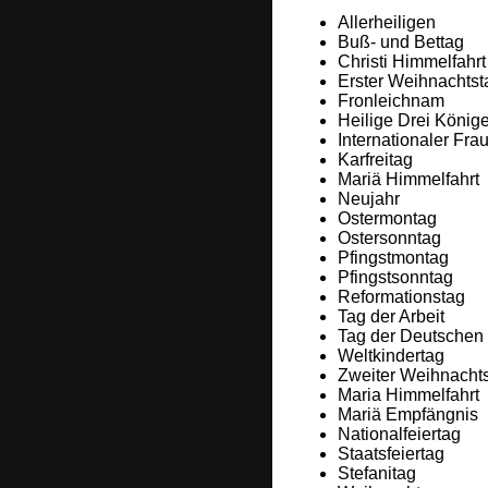
Allerheiligen
Buß- und Bettag
Christi Himmelfahrt
Erster Weihnachtst
Fronleichnam
Heilige Drei König
Internationaler Fra
Karfreitag
Mariä Himmelfahrt
Neujahr
Ostermontag
Ostersonntag
Pfingstmontag
Pfingstsonntag
Reformationstag
Tag der Arbeit
Tag der Deutschen 
Weltkindertag
Zweiter Weihnacht
Maria Himmelfahrt
Mariä Empfängnis
Nationalfeiertag
Staatsfeiertag
Stefanitag