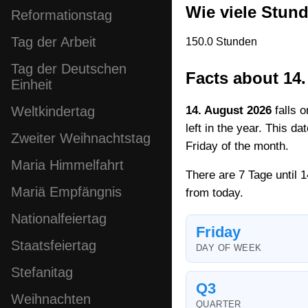
Wie viele Stun
Reformationstag
Tag der Arbeit
150.0 Stunden
Tag der Deutschen
Facts about 14
Einheit
14. August 2026
falls o
Weltkindertag
left in the year. This d
Zweiter Weihnachtstag
Friday of the month.
Maria Himmelfahrt
There are 7 Tage until 
Mariä Empfängnis
from today.
Nationalfeiertag
Friday
Staatsfeiertag
DAY OF WEEK
Stefanitag
Q3
Weihnachten
QUARTER