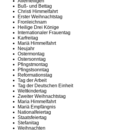
Allerheiligen
Buß- und Bettag
Christi Himmelfahrt
Erster Weihnachtstag
Fronleichnam
Heilige Drei Könige
Internationaler Frauentag
Karfreitag
Mariä Himmelfahrt
Neujahr
Ostermontag
Ostersonntag
Pfingstmontag
Pfingstsonntag
Reformationstag
Tag der Arbeit
Tag der Deutschen Einheit
Weltkindertag
Zweiter Weihnachtstag
Maria Himmelfahrt
Mariä Empfängnis
Nationalfeiertag
Staatsfeiertag
Stefanitag
Weihnachten