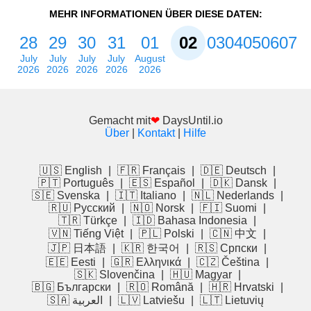
MEHR INFORMATIONEN ÜBER DIESE DATEN:
28
29
30
31
01
02
03
04
05
06
07
July
July
July
July
August
2026
2026
2026
2026
2026
Gemacht mit
❤
DaysUntil.io
Über
|
Kontakt
|
Hilfe
🇺🇸 English
|
🇫🇷 Français
|
🇩🇪 Deutsch
|
🇵🇹 Português
|
🇪🇸 Español
|
🇩🇰 Dansk
|
🇸🇪 Svenska
|
🇮🇹 Italiano
|
🇳🇱 Nederlands
|
🇷🇺 Русский
|
🇳🇴 Norsk
|
🇫🇮 Suomi
|
🇹🇷 Türkçe
|
🇮🇩 Bahasa Indonesia
|
🇻🇳 Tiếng Việt
|
🇵🇱 Polski
|
🇨🇳 中文
|
🇯🇵 日本語
|
🇰🇷 한국어
|
🇷🇸 Српски
|
🇪🇪 Eesti
|
🇬🇷 Ελληνικά
|
🇨🇿 Čeština
|
🇸🇰 Slovenčina
|
🇭🇺 Magyar
|
🇧🇬 Български
|
🇷🇴 Română
|
🇭🇷 Hrvatski
|
🇸🇦 العربية
|
🇱🇻 Latviešu
|
🇱🇹 Lietuvių