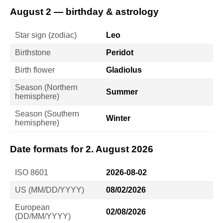
August 2 — birthday & astrology
Star sign (zodiac)
Leo
Birthstone
Peridot
Birth flower
Gladiolus
Season (Northern
Summer
hemisphere)
Season (Southern
Winter
hemisphere)
Date formats for 2. August 2026
ISO 8601
2026-08-02
US (MM/DD/YYYY)
08/02/2026
European
02/08/2026
(DD/MM/YYYY)